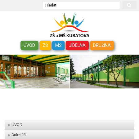
Hledat
ÚVOD
ZŠ
MŠ
JÍDELNA
DRUŽINA
ÚVOD
Bakaláři