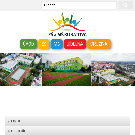
Hledat
ÚVOD
ZŠ
MŠ
JÍDELNA
DRUŽINA
ÚVOD
Bakaláři