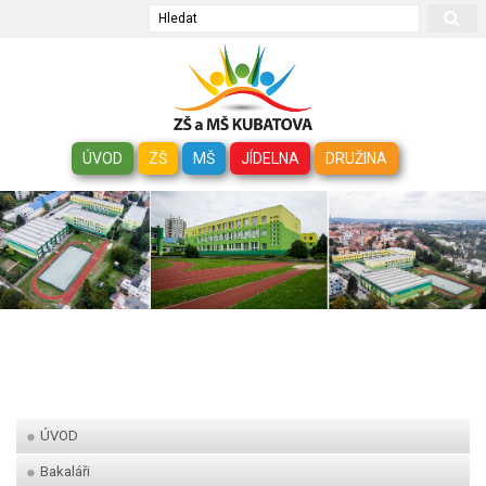
Hledat
ÚVOD
ZŠ
MŠ
JÍDELNA
DRUŽINA
ÚVOD
Bakaláři