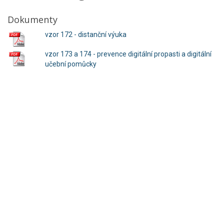
Dokumenty
vzor 172 - distanční výuka
vzor 173 a 174 - prevence digitální propasti a digitální
učební pomůcky
© 2015 Základní škola a Mateřská škola, Kubatova 1, 370 04 České
Budějovice Telefon: 387 318 864, 601 588 047,
info@zskucb.cz
WebDesign 1K Design
Reklamní předměty
Reklamní plachty