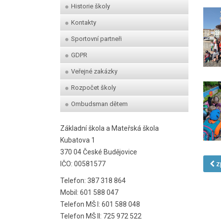
Historie školy
Kontakty
Sportovní partneři
GDPR
Veřejné zakázky
Rozpočet školy
Ombudsman dětem
Základní škola a Mateřská škola
Kubatova 1
370 04 České Budějovice
IČO: 00581577
z
Telefon: 387 318 864
Mobil: 601 588 047
Telefon MŠ I: 601 588 048
Telefon MŠ II: 725 972 522