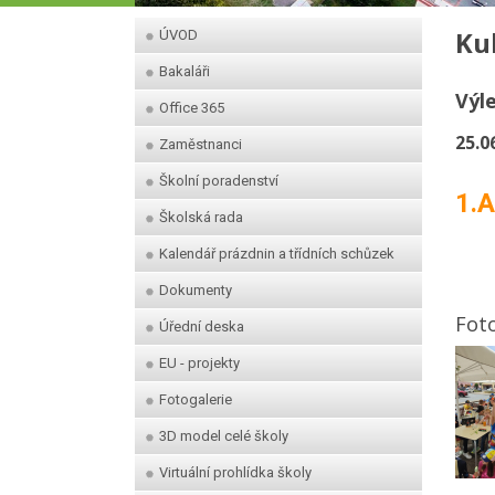
Ku
ÚVOD
Bakaláři
Výl
Office 365
25.0
Zaměstnanci
Školní poradenství
1.A
Školská rada
Kalendář prázdnin a třídních schůzek
Dokumenty
Foto
Úřední deska
EU - projekty
Fotogalerie
3D model celé školy
Virtuální prohlídka školy