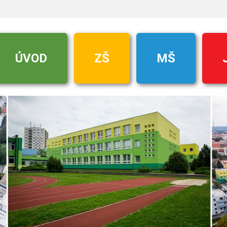
ÚVOD
ZŠ
MŠ