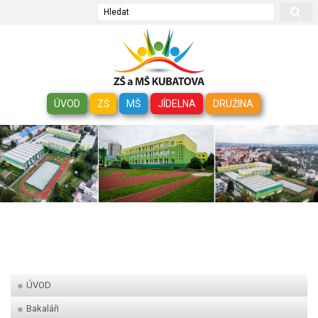
Hledat
ÚVOD
ZŠ
MŠ
JÍDELNA
DRUŽINA
ÚVOD
Bakaláři