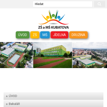
Hledat
ÚVOD
ZŠ
MŠ
JÍDELNA
DRUŽINA
ÚVOD
Bakaláři