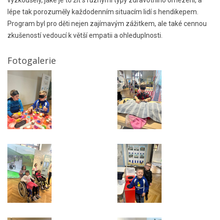
vyzkoušely, jaké je to žít s různými typy zdravotního omezení, a
lépe tak porozuměly každodenním situacím lidí s hendikepem.
Program byl pro děti nejen zajímavým zážitkem, ale také cennou
zkušeností vedoucí k větší empatii a ohleduplnosti.
Fotogalerie