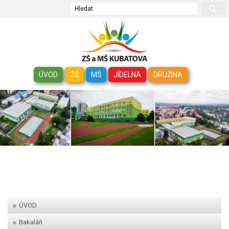
Hledat
ÚVOD
ZŠ
MŠ
JÍDELNA
DRUŽINA
ÚVOD
Bakaláři