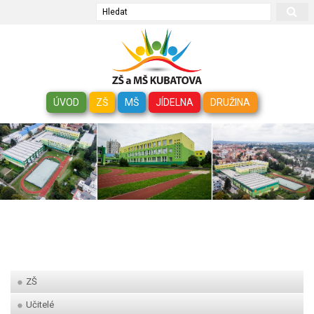
Hledat
ÚVOD
ZŠ
MŠ
JÍDELNA
DRUŽINA
ZŠ
Učitelé