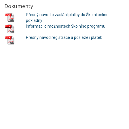
Dokumenty
Přesný návod o zaslání platby do Školní online
pokladny
Informaci o možnostech Školního programu
Přesný návod registrace a posléze i plateb
© 2015 Základní škola a Mateřská škola, Kubatova 1, 370 04 České
Budějovice Telefon: 387 318 864, 601 588 047,
info@zskucb.cz
WebDesign 1K Design
Reklamní předměty
Reklamní plachty