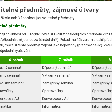
litelné předměty, zájmové útvary
škola nabízí následující volitelné předměty:
telné předměty
mají povinnost od 6. ročníku výše si zvolit z následujících předmětů v r
 /případnš dvě jednou za čtrnáct dní/). Pokud má žák zájem o další př
hu, může si tento předmět zapsat jako nepovinný (předmět navíc). Větš
odpolední vyučování.
6. ročník
7. ročník
8.
pisný seminář
Dějepisný seminář
Dějepisný s
arný seminář
Výtvarný seminář
Výtvarný se
pisný seminář
Zeměpisný seminář
Zeměpisný 
tovní hry
Sportovní hry
Sportovní hr
erzace v AJ
Konverzace v AJ
Konverzace 
rmatika
Informatika
Informatika