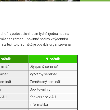
ozsahu 1 vyučovacích hodin týdně (jedna hodina
edmět nad rámec 1 povinné hodiny v týdenním
ina z těchto předmětů je obvykle organizována
 ročník
9. ročník
eminář
Dějepisný seminář
minář
Výtvarný seminář
seminář
Zeměpisný seminář
y
Sportovní hry
v AJ
Konverzace v AJ
Informatika