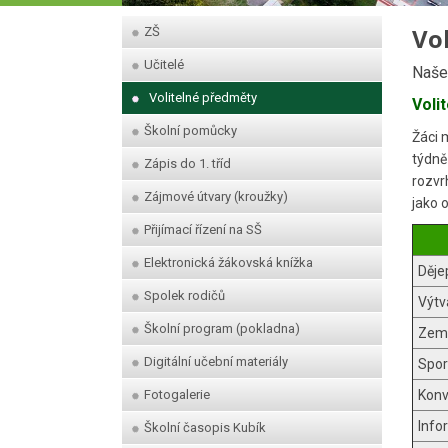
Vo
ZŠ
Učitelé
Naše 
Volitelné předměty
Voli
Školní pomůcky
Žáci 
týdně
Zápis do 1. tříd
rozvr
Zájmové útvary (kroužky)
jako 
Přijímací řízení na SŠ
Elektronická žákovská knížka
Děje
Spolek rodičů
Výtv
Školní program (pokladna)
Země
Digitální učební materiály
Spor
Fotogalerie
Konv
Info
Školní časopis Kubík