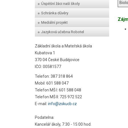
Biol
Úspěšní žáci naší školy
Schránka důvěry
Zájm
Mediální projekt
Jazyková učebna Robotel
Základní škola a Mateřská škola
Kubatova 1
370 04 České Budějovice
IČO: 00581577
Telefon: 387 318 864
Mobil: 601 588 047
Telefon MŠ I: 601 588 048
Telefon MŠ II: 725 972 522
E-mail:
info@zskucb.cz
Podatelna:
Kancelář školy, 7:30 - 15:00 hod.