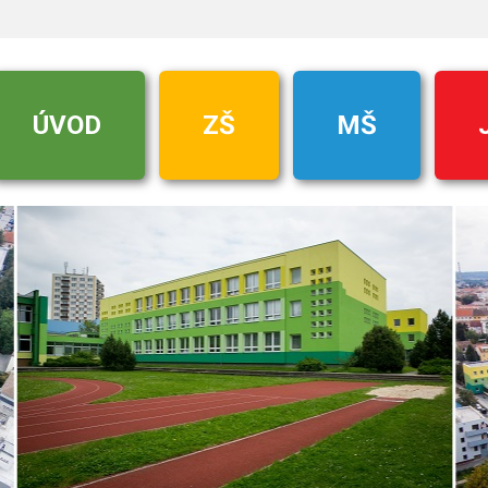
ÚVOD
ZŠ
MŠ