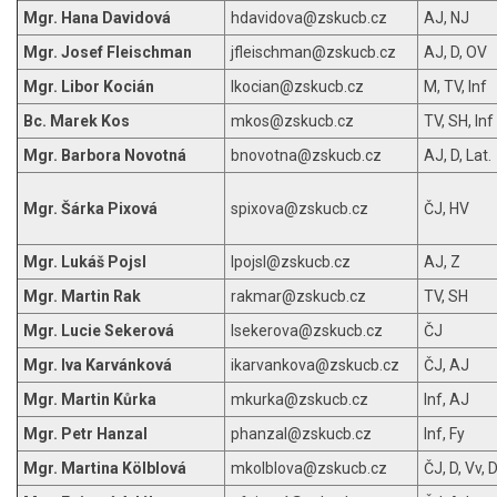
Mgr. Hana Davidová
hdavidova@zskucb.cz
AJ, NJ
Mgr. Josef Fleischman
jfleischman@zskucb.cz
AJ, D, OV
Mgr. Libor Kocián
lkocian@zskucb.cz
M, TV, Inf
Bc. Marek Kos
mkos@zskucb.cz
TV, SH, Inf
Mgr. Barbora Novotná
bnovotna@zskucb.cz
AJ, D, Lat.
Mgr. Šárka Pixová
spixova@zskucb.cz
ČJ, HV
Mgr. Lukáš Pojsl
lpojsl@zskucb.cz
AJ, Z
Mgr. Martin Rak
rakmar@zskucb.cz
TV, SH
Mgr. Lucie Sekerová
lsekerova@zskucb.cz
ČJ
Mgr. Iva
Karvánková
ikarvankova@zskucb.cz
ČJ, AJ
Mgr. Martin Kůrka
mkurka@zskucb.cz
Inf, AJ
Mgr. Petr Hanzal
phanzal@zskucb.cz
Inf, Fy
Mgr. Martina Kölblová
mkolblova@zskucb.cz
ČJ, D, Vv,