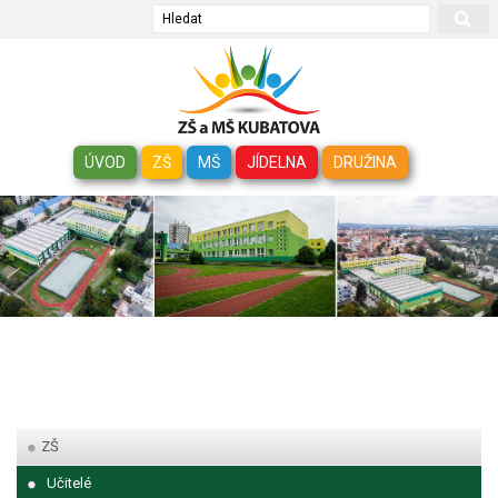
Hledat
ÚVOD
ZŠ
MŠ
JÍDELNA
DRUŽINA
ZŠ
Učitelé