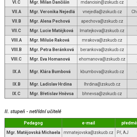
VI.C
Mgr. Milan Dančišin
mdancisin@zskucb.cz
VII.A
Mgr. Veronika Nejedlá
vnejedla@zskucb.cz
Ch
VII.B
Mgr. Alena Pechová
apechova@zskucb.cz
VII.C
Mgr. Lucie Matějková
lmatejkova@zskucb.cz
VIII.A
Mgr. Miluše Raková
mrakova@zskucb.cz
VIII.B
Mgr. Petra Beránková
berankova@zskucb.cz
VIII.C
Mgr. Eva Homanová
ehomanova@zskucb.cz
IX.A
Mgr. Klára Bumbová
kbumbova@zskucb.cz
IX.B
Mgr. Ladislav Hrdina
lhrdina@zskucb.cz
IX.C
Mgr. Břetislav Hněvsa
bhnevsa@zskucb.cz
II. stupeň - netřídní učitelé
Pedagog
e-mail
předmě
Mgr. Matějovská Michaela
mmatejovska@zskucb.cz
Př, AJ