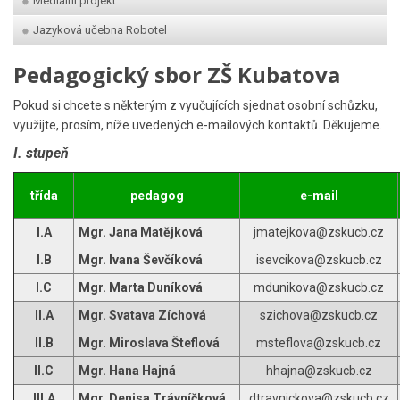
Mediální projekt
Jazyková učebna Robotel
Pedagogický sbor ZŠ Kubatova
Pokud si chcete s některým z vyučujících sjednat osobní schůzku,
využijte, prosím, níže uvedených e-mailových kontaktů. Děkujeme.
I. stupeň
třída
pedagog
e-mail
I.A
Mgr. Jana Matějková
jmatejkova@zskucb.cz
I.B
Mgr. Ivana Ševčíková
isevcikova@zskucb.cz
I.C
Mgr. Marta Duníková
mdunikova@zskucb.cz
II.A
Mgr. Svatava Zíchová
szichova@zskucb.cz
II.B
Mgr. Miroslava Šteflová
msteflova@zskucb.cz
II.C
Mgr. Hana Hajná
hhajna@zskucb.cz
III.A
Mgr,
Denisa
Trávníčková
dtravnickova@zskucb.cz