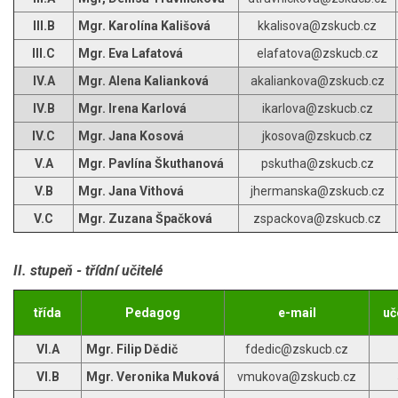
III.B
Mgr.
Karolína
Kališová
kkalisova@zskucb.cz
III.C
Mgr. Eva Lafatová
elafatova@zskucb.cz
IV.A
Mgr. Alena Kalianková
akaliankova@zskucb.cz
IV.B
Mgr. Irena Karlová
ikarlova@zskucb.cz
IV.C
Mgr. Jana Kosová
jkosova@zskucb.cz
V.A
Mgr. Pavlína Škuthanová
pskutha@zskucb.cz
V.B
Mgr. Jana Vithová
jhermanska@zskucb.cz
V.C
Mgr. Zuzana Špačková
zspackova@zskucb.cz
II. stupeň - třídní učitelé
třída
Pedagog
e-mail
uč
VI.A
Mgr. Filip Dědič
fdedic@zskucb.cz
VI.B
Mgr. Veronika Muková
vmukova@zskucb.cz