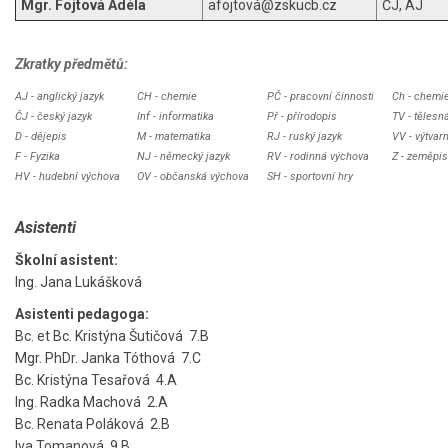
Mgr. Fojtová Adéla
afojtová@zskucb.cz
ČJ, AJ
Zkratky předmětů:
AJ - anglický jazyk
CH - chemie
PČ - pracovní činnosti
Ch - chemi
ČJ - český jazyk
Inf - informatika
Př - přírodopis
TV - tělesn
D - dějepis
M - matematika
RJ - ruský jazyk
VV - výtvar
F - Fyzika
NJ - německý jazyk
RV - rodinná výchova
Z - zeměpis
HV - hudební výchova
OV - občanská výchova
SH - sportovní hry
Asistenti
Školní asistent:
Ing. Jana Lukášková
Asistenti pedagoga:
Bc. et Bc. Kristýna Šutičová 7.B
Mgr. PhDr. Janka Tóthová 7.C
Bc. Kristýna Tesařová 4.A
Ing. Radka Machová 2.A
Bc. Renata Poláková 2.B
Iva Tomanová 9.B