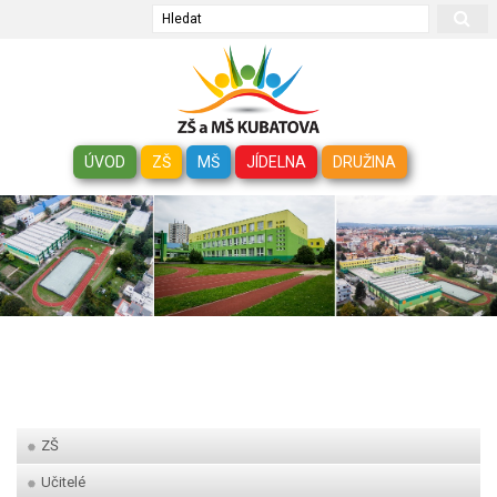
Hledat
ÚVOD
ZŠ
MŠ
JÍDELNA
DRUŽINA
ZŠ
Učitelé