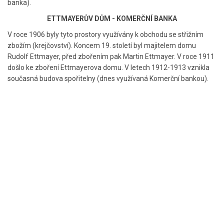
banka).
ETTMAYERŮV DŮM - KOMERČNÍ BANKA
V roce 1906 byly tyto prostory využívány k obchodu se střižním
zbožím (krejčovství). Koncem 19. století byl majitelem domu
Rudolf Ettmayer, před zbořením pak Martin Ettmayer. V roce 1911
došlo ke zboření Ettmayerova domu. V letech 1912-1913 vznikla
současná budova spořitelny (dnes využívaná Komerční bankou).
© 2015 Základní škola a Mateřská škola, Kubatova 1, 370 04 České