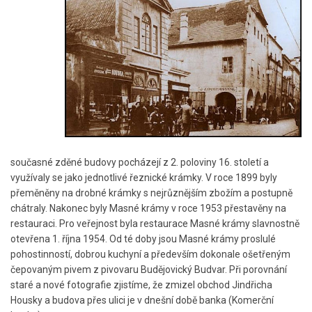
současné zděné budovy pocházejí z 2. poloviny 16. století a
využívaly se jako jednotlivé řeznické krámky. V roce 1899 byly
přeměněny na drobné krámky s nejrůznějším zbožím a postupně
chátraly. Nakonec byly Masné krámy v roce 1953 přestavěny na
restauraci. Pro veřejnost byla restaurace Masné krámy slavnostně
otevřena 1. října 1954. Od té doby jsou Masné krámy proslulé
pohostinností, dobrou kuchyní a především dokonale ošetřeným
čepovaným pivem z pivovaru Budějovický Budvar. Při porovnání
staré a nové fotografie zjistíme, že zmizel obchod Jindřicha
Housky a budova přes ulici je v dnešní době banka (Komerční