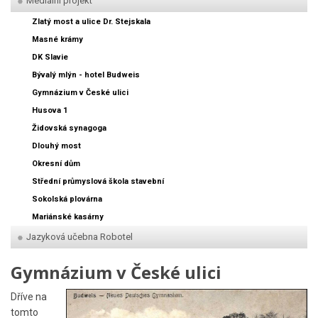
Mediální projekt
Zlatý most a ulice Dr. Stejskala
Masné krámy
DK Slavie
Bývalý mlýn - hotel Budweis
Gymnázium v České ulici
Husova 1
Židovská synagoga
Dlouhý most
Okresní dům
Střední průmyslová škola stavební
Sokolská plovárna
Mariánské kasárny
Jazyková učebna Robotel
Gymnázium v České ulici
Dříve na
tomto