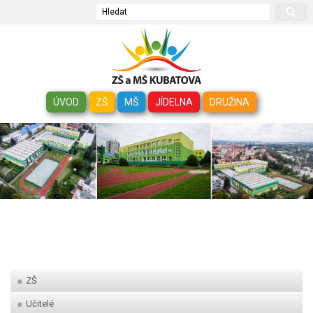
Hledat
ÚVOD
ZŠ
MŠ
JÍDELNA
DRUŽINA
ZŠ
Učitelé