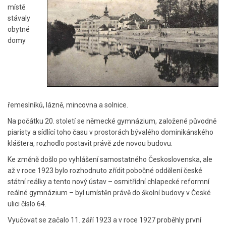
místě
stávaly
obytné
domy
řemeslníků, lázně, mincovna a solnice.
Na počátku 20. století se německé gymnázium, založené původně
piaristy a sídlící toho času v prostorách bývalého dominikánského
kláštera, rozhodlo postavit právě zde novou budovu.
Ke změně došlo po vyhlášení samostatného Československa, ale
až v roce 1923 bylo rozhodnuto zřídit pobočné oddělení české
státní reálky a tento nový ústav – osmitřídní chlapecké reformní
reálné gymnázium – byl umístěn právě do školní budovy v České
ulici číslo 64.
Vyučovat se začalo 11. září 1923 a v roce 1927 proběhly první