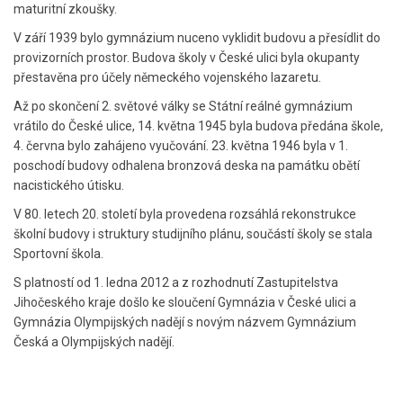
maturitní zkoušky.
V září 1939 bylo gymnázium nuceno vyklidit budovu a přesídlit do
provizorních prostor. Budova školy v České ulici byla okupanty
přestavěna pro účely německého vojenského lazaretu.
Až po skončení 2. světové války se Státní reálné gymnázium
vrátilo do České ulice, 14. května 1945 byla budova předána škole,
4. června bylo zahájeno vyučování. 23. května 1946 byla v 1.
poschodí budovy odhalena bronzová deska na památku obětí
nacistického útisku.
V 80. letech 20. století byla provedena rozsáhlá rekonstrukce
školní budovy i struktury studijního plánu, součástí školy se stala
Sportovní škola.
S platností od 1. ledna 2012 a z rozhodnutí Zastupitelstva
Jihočeského kraje došlo ke sloučení Gymnázia v České ulici a
Gymnázia Olympijských nadějí s novým názvem Gymnázium
Česká a Olympijských nadějí.