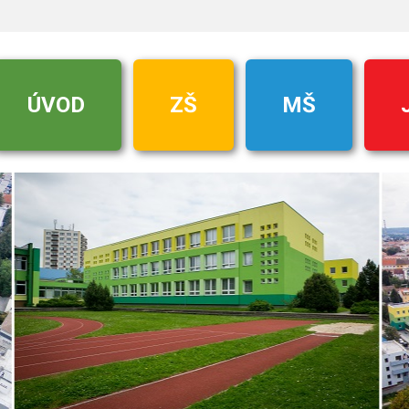
ÚVOD
ZŠ
MŠ