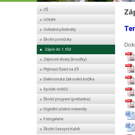
Záp
ZŠ
Učitelé
Ter
Volitelné předměty
Školní pomůcky
Dok
Zápis do 1. tříd
Zájmové útvary (kroužky)
Přijímací řízení na SŠ
Elektronická žákovská knížka
Spolek rodičů
Školní program (pokladna)
Digitální učební materiály
Fotogalerie
Školní časopis Kubík