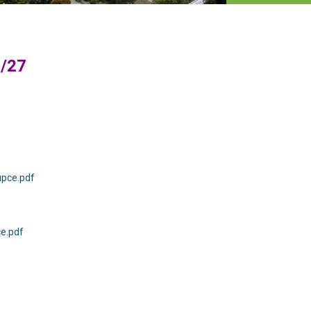
6/27
upce.pdf
e.pdf