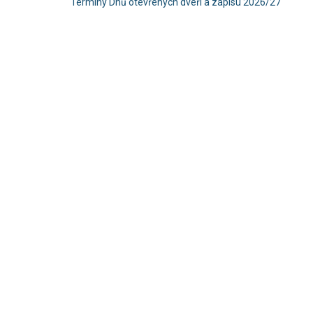
Termíny Dnů otevřených dveří a zápisu 2026/27