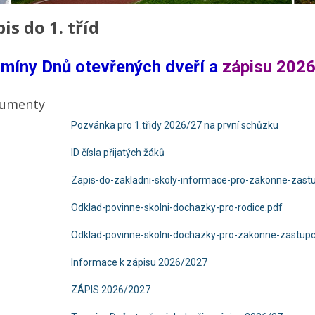
is do 1. tříd
míny Dnů otevřených dveří a
zápisu 202
umenty
Pozvánka pro 1.třidy 2026/27 na první schůzku
ID čísla přijatých žáků
Zapis-do-zakladni-skoly-informace-pro-zakonne-zast
Odklad-povinne-skolni-dochazky-pro-rodice.pdf
Odklad-povinne-skolni-dochazky-pro-zakonne-zastupc
Informace k zápisu 2026/2027
ZÁPIS 2026/2027