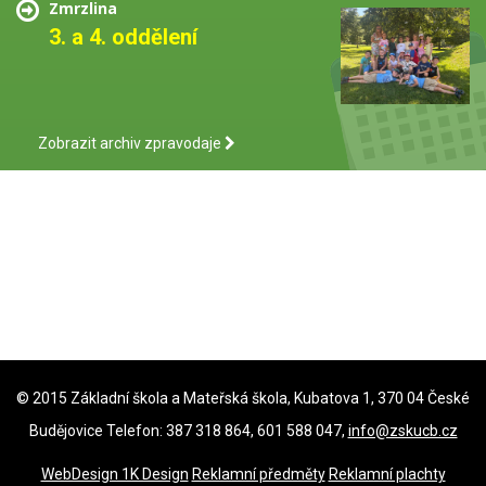
Zmrzlina
3. a 4. oddělení
Zobrazit archiv zpravodaje
© 2015 Základní škola a Mateřská škola, Kubatova 1, 370 04 České
Budějovice Telefon: 387 318 864, 601 588 047,
info@zskucb.cz
WebDesign 1K Design
Reklamní předměty
Reklamní plachty