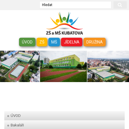
Hledat
ÚVOD
ZŠ
MŠ
JÍDELNA
DRUŽINA
ÚVOD
Bakaláři